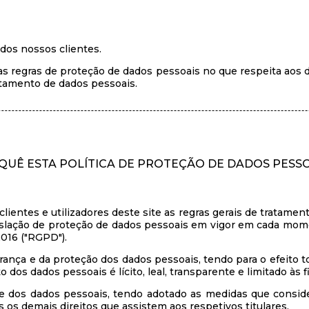
os nossos clientes.
 regras de proteção de dados pessoais no que respeita aos da
atamento de dados pessoais.
QUÊ ESTA POLÍTICA DE PROTEÇÃO DE DADOS PESSO
ientes e utilizadores deste site as regras gerais de tratamen
egislação de proteção de dados pessoais em vigor em cada m
016 ("RGPD").
ança e da proteção dos dados pessoais, tendo para o efeito t
dos dados pessoais é lícito, leal, transparente e limitado às f
dos dados pessoais, tendo adotado as medidas que consider
os demais direitos que assistem aos respetivos titulares.