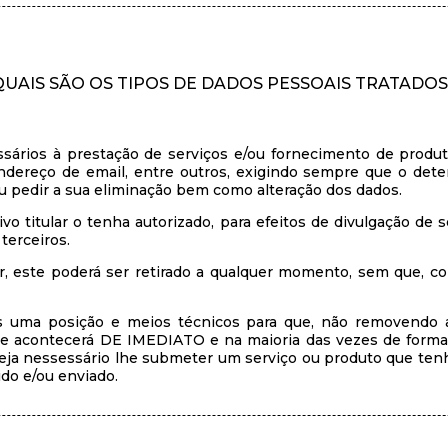
QUAIS SÃO OS TIPOS DE DADOS PESSOAIS TRATADOS
ários à prestação de serviços e/ou fornecimento de produt
ereço de email, entre outros, exigindo sempre que o detent
 pedir a sua eliminação bem como alteração dos dados.
vo titular o tenha autorizado, para efeitos de divulgação de
terceiros.
or, este poderá ser retirado a qualquer momento, sem que, c
 uma posição e meios técnicos para que, não removendo 
que acontecerá DE IMEDIATO e na maioria das vezes de form
seja nessessário lhe submeter um serviço ou produto que tenh
ido e/ou enviado.