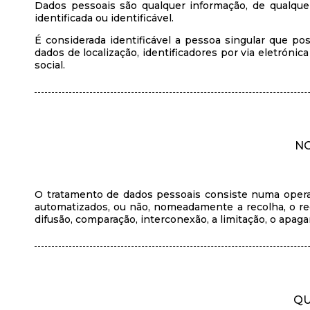
Dados pessoais são qualquer informação, de qualque
identificada ou identificável.
É considerada identificável a pessoa singular que po
dados de localização, identificadores por via eletrónic
social.
NO
O tratamento de dados pessoais consiste numa opera
automatizados, ou não, nomeadamente a recolha, o regis
difusão, comparação, interconexão, a limitação, o apag
QU