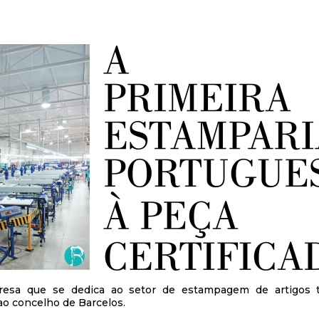
esa que se dedica ao setor de estampagem de artigos têx
o concelho de Barcelos.